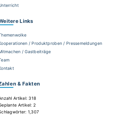
Unterricht
Weitere
Links
Themenwolke
Kooperationen / Produktproben / Pressemeldungen
Mitmachen / Gastbeiträge
Team
Kontakt
Zahlen & Fakten
Anzahl Artikel:
318
Geplante Artikel:
2
Schlagwörter:
1,307