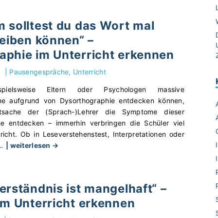
o
n
 solltest du das Wort mal
L
reiben können“ –
a
y
aphie im Unterricht erkennen
o
u
|
Pausengespräche
Unterricht
t
ielsweise Eltern oder Psychologen massive
b
me aufgrund von Dysorthographie entdecken können,
i
tsache der (Sprach-)Lehrer die Symptome dieser
s
he entdecken – immerhin verbringen die Schüler viel
L
richt. Ob in Leseverstehenstest, Interpretationen oder
e
"
…
| weiterlesen →
h
„
r
S
e
o
r
erständnis ist mangelhaft“ –
l
t
im Unterricht erkennen
a
i
n
p