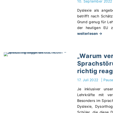
10. September 2022
Dyslexie als angeb
betrifft nach Schät
Grund genug für Lehr
der heutigen EU z
"
weiterlesen →
„
D
e
„Warum vers
i
Sprachstör
n
T
richtig rea
e
x
17. Juli 2022
|
Paus
t
Je inklusiver uns
v
Lehrkräfte mit ver
e
Besonders im Sprachu
r
Dyslexie, Dysortho
s
Schüler, die diese 