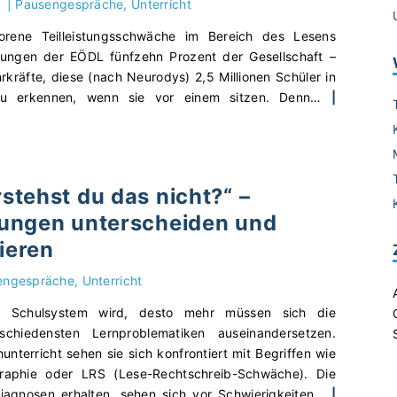
|
Pausengespräche
Unterricht
g
p
s
orene Teilleistungsschwäche im Bereich des Lesens
–
a
zungen der EÖDL fünfzehn Prozent der Gesellschaft –
D
m
kräfte, diese (nach Neurodys) 2,5 Millionen Schüler in
y
s
u erkennen, wenn sie vor einem sitzen. Denn
…
|
s
o
l
l
e
l
x
t
i
tehst du das nicht?“ –
e
s
s
ungen unterscheiden und
c
t
h
gieren
d
e
u
engespräche
Unterricht
u
d
n
er Schulsystem wird, desto mehr müssen sich die
a
d
schiedensten Lernproblematiken auseinandersetzen.
s
d
nterricht sehen sie sich konfrontiert mit Begriffen wie
W
y
graphie oder LRS (Lese-Rechtschreib-Schwäche). Die
o
s
Diagnosen erhalten, sehen sich vor Schwierigkeiten
…
|
r