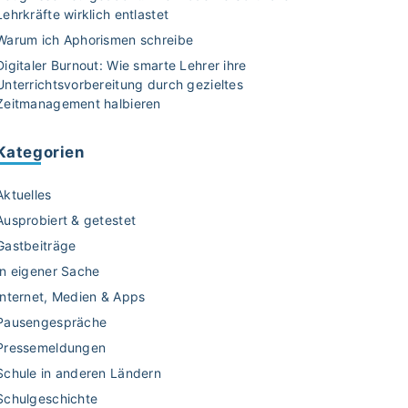
Lehrkräfte wirklich entlastet
Warum ich Aphorismen schreibe
Digitaler Burnout: Wie smarte Lehrer ihre
Unterrichtsvorbereitung durch gezieltes
Zeitmanagement halbieren
Kategorien
Aktuelles
Ausprobiert & getestet
Gastbeiträge
In eigener Sache
Internet, Medien & Apps
Pausengespräche
Pressemeldungen
Schule in anderen Ländern
Schulgeschichte