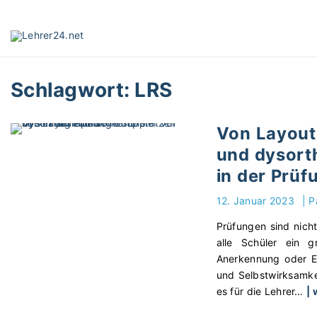
S
k
i
p
t
Schlagwort:
LRS
o
c
o
Von Layout 
n
und dysort
t
e
in der Prüf
n
12. Januar 2023
|
P
t
Prüfungen sind nicht
alle Schüler ein 
Anerkennung oder En
und Selbstwirksamke
es für die Lehrer
…
| 