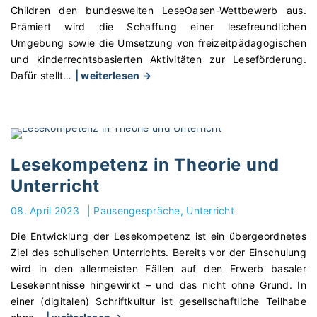
Children den bundesweiten LeseOasen-Wettbewerb aus.
Prämiert wird die Schaffung einer lesefreundlichen
Umgebung sowie die Umsetzung von freizeitpädagogischen
und kinderrechtsbasierten Aktivitäten zur Leseförderung.
"
Dafür stellt
…
| weiterlesen →
G
r
o
ß
e
Lesekompetenz in Theorie und
r
Unterricht
L
e
08. April 2023
|
Pausengespräche
Unterricht
s
Die Entwicklung der Lesekompetenz ist ein übergeordnetes
e
Ziel des schulischen Unterrichts. Bereits vor der Einschulung
O
wird in den allermeisten Fällen auf den Erwerb basaler
a
Lesekenntnisse hingewirkt – und das nicht ohne Grund. In
s
einer (digitalen) Schriftkultur ist gesellschaftliche Teilhabe
e
"