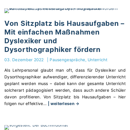
r
h
n
i
e
L
e
C
a
Von Sitzplatz bis Hausaufgaben –
u
h
y
n
Mit einfachen Maßnahmen
i
o
d
l
Dyslexiker und
u
U
d
t
Dysorthographiker fördern
n
r
b
t
e
03. Dezember 2022
|
Pausengespräche
Unterricht
i
e
n
s
r
Als Lehrpersonal glaubt man oft, dass für Dyslexiker und
:
L
r
Dysorthographiker aufwendiger, differenzierender Unterricht
K
e
i
geplant werden muss – dabei kann der gesamte Unterricht
i
h
c
solcherart pädagogisiert werden, dass auch andere Schüler
n
r
h
davon profitieren. Von Sitzplatz bis Hausaufgaben – hier
d
e
"
t
folgen nur effektive
…
| weiterlesen →
e
r
V
"
r
t
o
r
i
n
e
p
S