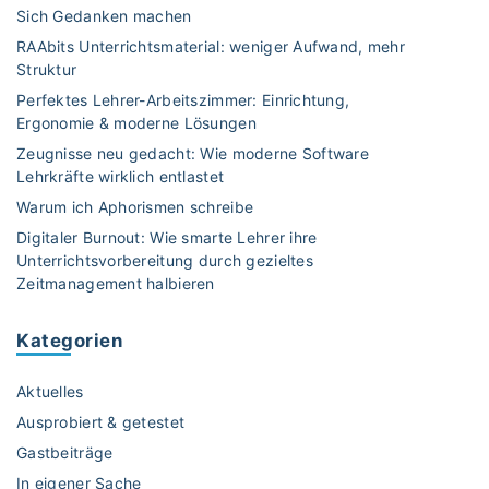
ß
G
"
e
l
Sich Gedanken machen
n
a
r
l
RAAbits Unterrichtsmaterial: weniger Aufwand, mehr
a
n
v
e
Struktur
h
z
o
F
Perfektes Lehrer-Arbeitszimmer: Einrichtung,
m
t
r
ä
Ergonomie & moderne Lösungen
e
a
u
c
n
Zeugnisse neu gedacht: Wie moderne Software
g
n
h
Lehrkräfte wirklich entlastet
D
u
d
e
y
n
Warum ich Aphorismen schreibe
i
r
s
d
Digitaler Burnout: Wie smarte Lehrer ihre
n
d
l
H
Unterrichtsvorbereitung durch gezieltes
d
e
e
o
Zeitmanagement halbieren
e
r
x
r
r
G
i
t
Kategorien
P
r
k
r
u
e
"
ü
Aktuelles
n
r
f
d
Ausprobiert & getestet
u
u
s
Gastbeiträge
n
n
c
d
In eigener Sache