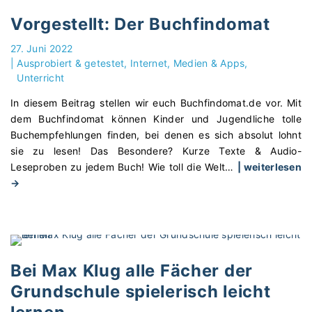
c
p
i
h
Vorgestellt: Der Buchfindomat
–
t
t
D
z
27. Juni 2022
s
y
|
Ausprobiert & getestet
Internet, Medien & Apps
p
o
s
Unterricht
l
r
l
a
g
In diesem Beitrag stellen wir euch Buchfindomat.de vor. Mit
e
t
a
dem Buchfindomat können Kinder und Jugendliche tolle
x
z
n
Buchempfehlungen finden, bei denen es sich absolut lohnt
i
b
i
sie zu lesen! Das Besondere? Kurze Texte & Audio-
s
i
s
Leseproben zu jedem Buch! Wie toll die Welt
…
| weiterlesen
c
s
a
"
→
h
H
t
V
e
a
i
o
u
u
o
r
n
s
n
g
d
a
p
e
d
Bei Max Klug alle Fächer der
u
r
s
y
Grundschule spielerisch leicht
f
ä
t
s
g
m
e