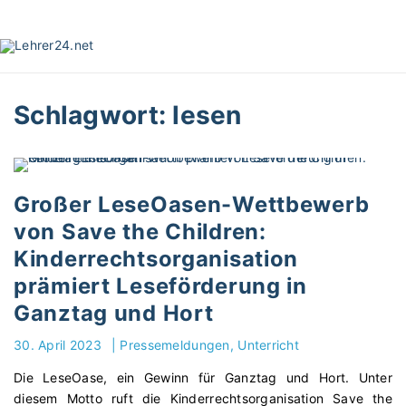
S
k
i
p
t
Schlagwort:
lesen
o
c
o
n
t
Großer LeseOasen-Wettbewerb
e
von Save the Children:
n
Kinderrechtsorganisation
t
prämiert Leseförderung in
Ganztag und Hort
30. April 2023
|
Pressemeldungen
Unterricht
Die LeseOase, ein Gewinn für Ganztag und Hort. Unter
diesem Motto ruft die Kinderrechtsorganisation Save the