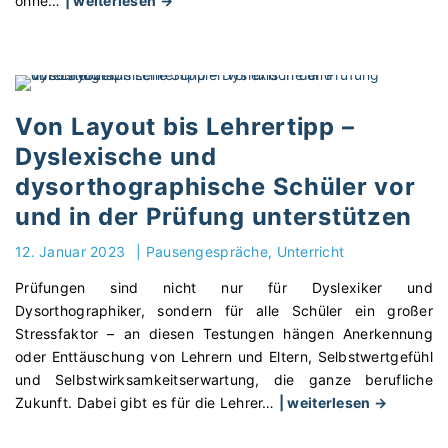
ohne
…
| weiterlesen →
n
L
-
e
W
s
e
e
t
k
t
Von Layout bis Lehrertipp –
o
b
Dyslexische und
m
e
dysorthographische Schüler vor
p
w
e
e
und in der Prüfung unterstützen
t
r
12. Januar 2023
|
Pausengespräche
Unterricht
e
b
n
v
Prüfungen sind nicht nur für Dyslexiker und
z
o
Dysorthographiker, sondern für alle Schüler ein großer
i
n
Stressfaktor – an diesen Testungen hängen Anerkennung
n
S
oder Enttäuschung von Lehrern und Eltern, Selbstwertgefühl
T
a
und Selbstwirksamkeitserwartung, die ganze berufliche
h
v
"
Zukunft. Dabei gibt es für die Lehrer
…
| weiterlesen →
e
e
V
o
t
o