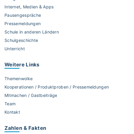
g
h
D
Internet, Medien & Apps
u
u
y
n
l
Pausengespräche
s
t
e
Pressemeldungen
o
e
s
r
Schule in anderen Ländern
r
p
t
Schulgeschichte
s
i
h
Unterricht
t
e
o
ü
l
g
t
e
Weitere
Links
r
z
r
a
e
i
Themenwolke
p
n
s
h
Kooperationen / Produktproben / Pressemeldungen
"
c
i
Mitmachen / Gastbeiträge
h
k
Team
l
e
e
Kontakt
r
i
f
c
Zahlen & Fakten
ö
h