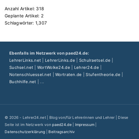
r
t
d
Anzahl Artikel:
318
l
e
Geplante Artikel:
2
e
r
Schlagwörter:
1,307
r
n
n
"
e
n
Ebenfalls im Netzwerk von paed24.de:
"
LehrerLinks.net
|
LehrerLinks.de
|
Schulraetsel.de
|
Suchsel.net
|
WortWolke24.de
|
Lehrer24.de
|
Notenschluessel.net
|
Wortraten.de
|
Stufentheorie.de
|
Buchhilfe.net
| ...
©
2026
- Lehrer24.net | Blog von/für Lehrerinnen und Lehrer | Diese
Seite ist im Netzwerk von
paed24.de
|
Impressum
|
Datenschutzerklärung
|
Beitragsarchiv