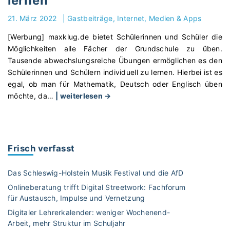
lernen
o
a
i
l
r
b
21. März 2022
|
Gastbeiträge
Internet, Medien & Apps
e
l
t
e
r
t
h
[Werbung] maxklug.de bietet Schülerinnen und Schüler die
n
t
:
o
Möglichkeiten alle Fächer der Grundschule zu üben.
–
L
D
g
Tausende abwechslungsreiche Übungen ermöglichen es den
M
e
e
r
Schülerinnen und Schülern individuell zu lernen. Hierbei ist es
i
s
r
a
egal, ob man für Mathematik, Deutsch oder Englisch üben
t
e
B
p
"
möchte, da
…
| weiterlesen →
e
f
u
h
B
i
ö
c
i
e
n
r
h
s
i
f
d
f
c
M
a
Frisch verfasst
e
i
h
a
c
r
n
e
x
h
Das Schleswig-Holstein Musik Festival und die AfD
u
d
S
K
e
n
Onlineberatung trifft Digital Streetwork: Fachforum
o
c
l
n
g
für Austausch, Impulse und Vernetzung
m
h
u
M
i
a
Digitaler Lehrerkalender: weniger Wochenend-
ü
g
a
n
Arbeit, mehr Struktur im Schuljahr
t
l
a