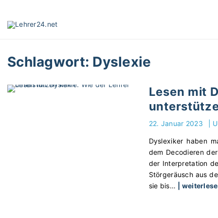
S
k
i
p
t
Schlagwort:
Dyslexie
o
c
o
Lesen mit D
n
unterstütz
t
e
22. Januar 2023
|
U
n
t
Dyslexiker haben ma
dem Decodieren der 
der Interpretation 
Störgeräusch aus de
sie bis
…
| weiterles