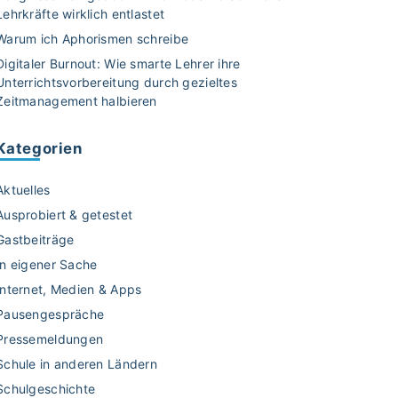
Lehrkräfte wirklich entlastet
Warum ich Aphorismen schreibe
Digitaler Burnout: Wie smarte Lehrer ihre
Unterrichtsvorbereitung durch gezieltes
Zeitmanagement halbieren
Kategorien
Aktuelles
Ausprobiert & getestet
Gastbeiträge
In eigener Sache
Internet, Medien & Apps
Pausengespräche
Pressemeldungen
Schule in anderen Ländern
Schulgeschichte