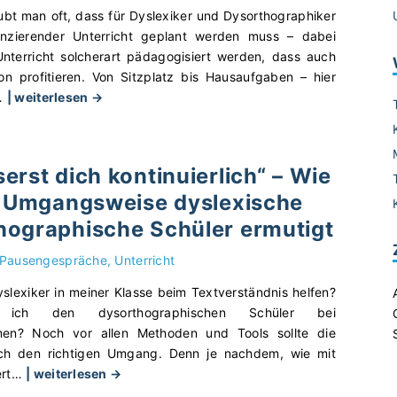
t
r
ubt man oft, dass für Dyslexiker und Dysorthographiker
b
L
renzierender Unterricht geplant werden muss – dabei
i
e
terricht solcherart pädagogisiert werden, dass auch
s
h
n profitieren. Von Sitzplatz bis Hausaufgaben – hier
L
r
"
…
| weiterlesen →
e
e
V
h
r
o
r
u
n
e
erst dich kontinuierlich“ – Wie
n
S
r
t
ge Umgangsweise dyslexische
i
t
e
t
hographische Schüler ermutigt
i
r
z
p
s
p
Pausengespräche
Unterricht
p
t
l
–
slexiker in meiner Klasse beim Textverständnis helfen?
ü
a
D
 ich den dysorthographischen Schüler bei
t
t
y
men? Noch vor allen Methoden und Tools sollte die
z
z
s
rch den richtigen Umgang. Denn je nachdem, wie mit
e
b
l
"
rt
…
| weiterlesen →
n
i
e
„