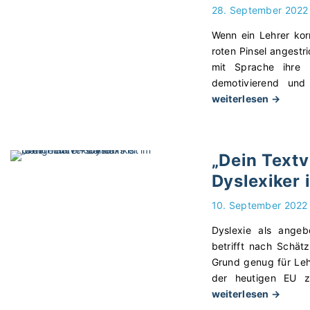
28. September 2022
Wenn ein Lehrer kor
roten Pinsel angestr
mit Sprache ihre 
demotivierend und
"
weiterlesen →
P
ä
d
„Dein Textv
a
Dyslexiker 
g
o
10. September 2022
g
i
Dyslexie als angeb
s
betrifft nach Schät
c
Grund genug für Lehr
h
der heutigen EU z
e
"
weiterlesen →
K
„