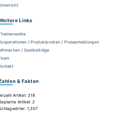
Unterricht
Weitere
Links
Themenwolke
Kooperationen / Produktproben / Pressemeldungen
Mitmachen / Gastbeiträge
Team
Kontakt
Zahlen & Fakten
Anzahl Artikel:
318
Geplante Artikel:
2
Schlagwörter:
1,307