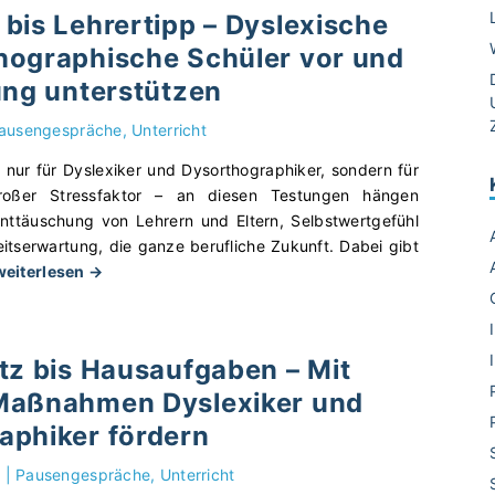
s
bis Lehrertipp – Dyslexische
e
hographische Schüler vor und
n
m
ung unterstützen
i
t
ausengespräche
Unterricht
D
 nur für Dyslexiker und Dysorthographiker, sondern für
y
großer Stressfaktor – an diesen Testungen hängen
s
ttäuschung von Lehrern und Eltern, Selbstwertgefühl
l
itserwartung, die ganze berufliche Zukunft. Dabei gibt
e
"
weiterlesen →
x
V
i
o
e
n
:
tz bis Hausaufgaben – Mit
L
W
Maßnahmen Dyslexiker und
a
i
y
aphiker fördern
e
o
d
u
|
Pausengespräche
Unterricht
e