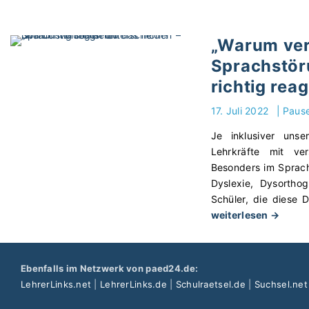
o
D
r
e
„Warum vers
r
i
e
Sprachstör
n
k
T
richtig rea
t
e
u
x
17. Juli 2022
|
Paus
r
t
Je inklusiver uns
e
v
Lehrkräfte mit ver
n
e
Besonders im Sprachu
n
r
Dyslexie, Dysortho
i
s
Schüler, die diese 
c
t
"
weiterlesen →
h
ä
„
t
n
W
n
d
a
u
Ebenfalls im Netzwerk von paed24.de:
n
r
r
LehrerLinks.net
|
LehrerLinks.de
|
Schulraetsel.de
|
Suchsel.net
i
u
f
s