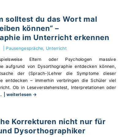
k
s
x
D
a
H
i
u
n
a
 solltest du das Wort mal
s
v
n
u
c
reiben können“ –
e
"
s
h
r
aphie im Unterricht erkennen
a
e
b
u
u
e
|
Pausengespräche
Unterricht
f
n
s
g
ielsweise Eltern oder Psychologen massive
d
s
a
me aufgrund von Dysorthographie entdecken können,
d
e
b
tsache der (Sprach-)Lehrer die Symptome dieser
y
r
e
he entdecken – immerhin verbringen die Schüler viel
s
s
n
richt. Ob in Leseverstehenstest, Interpretationen oder
o
t
–
"
…
| weiterlesen →
r
d
M
„
t
i
i
S
h
c
t
o
o
h
e Korrekturen nicht nur für
e
l
g
k
i
 und Dysorthographiker
a
r
o
n
n