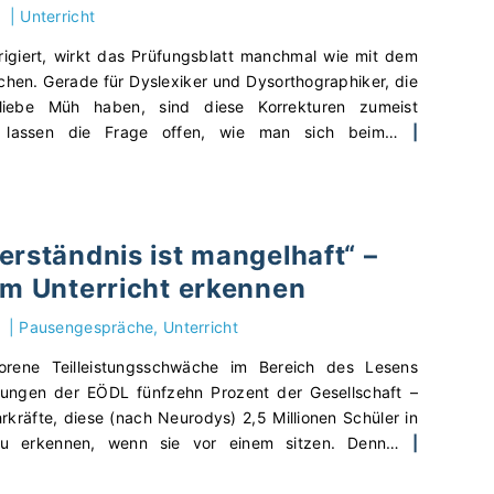
a
n
|
Unterricht
f
g
p
t
a
s
h
rigiert, wirkt das Prüfungsblatt manchmal wie mit dem
i
c
a
i
ichen. Gerade für Dyslexiker und Dysorthographiker, die
n
h
m
s
liebe Müh haben, sind diese Korrekturen zumeist
u
e
s
c
 lassen die Frage offen, wie man sich beim
…
|
i
n
o
h
e
M
l
e
r
a
l
S
l
ß
t
c
i
n
erständnis ist mangelhaft“ –
e
h
c
a
s
im Unterricht erkennen
ü
h
h
t
l
“
m
d
|
Pausengespräche
Unterricht
e
–
e
u
r
W
orene Teilleistungsschwäche im Bereich des Lesens
n
d
v
i
zungen der EÖDL fünfzehn Prozent der Gesellschaft –
D
a
o
e
kräfte, diese (nach Neurodys) 2,5 Millionen Schüler in
y
s
r
d
u erkennen, wenn sie vor einem sitzen. Denn
…
|
s
W
u
i
l
o
n
e