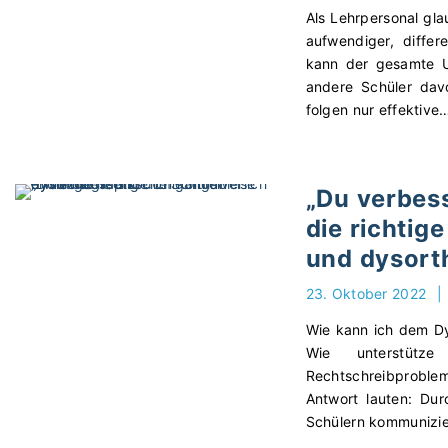
Als Lehrpersonal gla
aufwendiger, diffe
kann der gesamte Un
andere Schüler davo
folgen nur effektive
„Du verbess
die richti
und dysort
23. Oktober 2022
|
Wie kann ich dem Dy
Wie unterstütze
Rechtschreibproble
Antwort lauten: Du
Schülern kommunizie