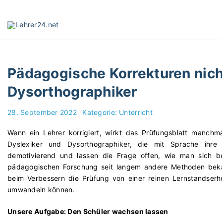
S
k
i
p
t
o
Pädagogische Korrekturen nicht
c
o
Dysorthographiker
n
t
28. September 2022
Kategorie:
Unterricht
e
n
Wenn ein Lehrer korrigiert, wirkt das Prüfungsblatt manchm
t
Dyslexiker und Dysorthographiker, die mit Sprache ihre
demotivierend und lassen die Frage offen, wie man sich be
pädagogischen Forschung seit langem andere Methoden bekan
beim Verbessern die Prüfung von einer reinen Lernstandser
umwandeln können.
Unsere Aufgabe: Den Schüler wachsen lassen