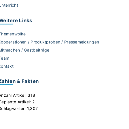
Unterricht
Weitere
Links
Themenwolke
Kooperationen / Produktproben / Pressemeldungen
Mitmachen / Gastbeiträge
Team
Kontakt
Zahlen & Fakten
Anzahl Artikel:
318
Geplante Artikel:
2
Schlagwörter:
1,307