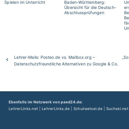
Spielen im Unterricht
Baden-Württemberg:
Un
Übersicht für die Deutsch-
er
Abschlussprüfungen
Be
Be
fä
Un
Lehrer-Mails: Posteo.de vs. Mailbox.org –
„So
Datenschutzfreundliche Alternativen zu Google & Co.
Ebenfalls im Netzwerk von paed24.de:
LehrerLinks.net
|
LehrerLinks.de
|
Schulraetsel.de
|
Suchsel.net