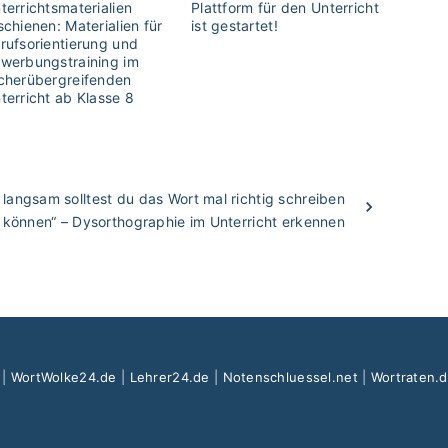
terrichtsmaterialien
Plattform für den Unterricht
schienen: Materialien für
ist gestartet!
rufsorientierung und
werbungstraining im
cherübergreifenden
terricht ab Klasse 8
 langsam solltest du das Wort mal richtig schreiben
können“ – Dysorthographie im Unterricht erkennen
|
WortWolke24.de
|
Lehrer24.de
|
Notenschluessel.net
|
Wortraten.