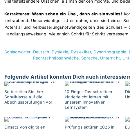
viel tiefsitzendere Ursachen, als man denken möchte, und bedar
Korrekturen: Wenn schon ein Übel, dann ein sinnvolles!
Kor
zeitraubend. Umso wichtiger ist es daher, dass sie beiden Sei
Potential und Verbesserungsnotwendigkeiten des Schülers – d
Handlungsanweisung, wie er sich Schritt für Schritt verbesser
Schlagwörter:
Deutsch
Dyslexie
Dyslexiker
Dysorthographie
Rechtschreibschwäche
Sprache
Unterricht
Unt
Folgende Artikel könnten Dich auch interessier
So bereiten Sie Ihre
10 Finger-Tastschreiben I
Di
Schulklasse auf die
kinderleicht lernen mit
Un
Abschlussprüfungen vor
unserem innovativen
Lernsystem
Einsatz von digitalen
Prüfungslektüren 2026 in
Eu