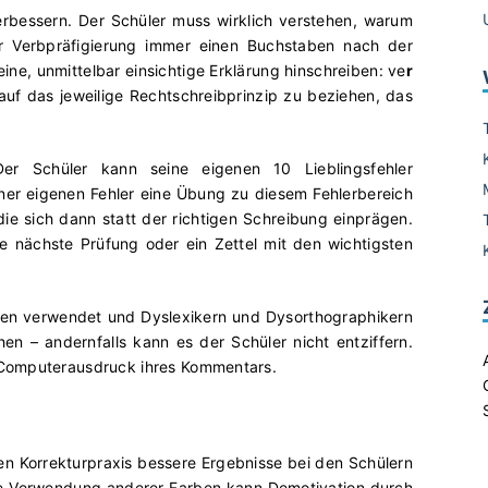
verbessern. Der Schüler muss wirklich verstehen, warum
der Verbpräfigierung immer einen Buchstaben nach der
eine, unmittelbar einsichtige Erklärung hinschreiben: ve
r
er auf das jeweilige Rechtschreibprinzip zu beziehen, das
Der Schüler kann seine eigenen 10 Lieblingsfehler
einer eigenen Fehler eine Übung zu diesem Fehlerbereich
 die sich dann statt der richtigen Schreibung einprägen.
r die nächste Prüfung oder ein Zettel mit den wichtigsten
ten verwendet und Dyslexikern und Dysorthographikern
ehen – andernfalls kann es der Schüler nicht entziffern.
 Computerausdruck ihres Kommentars.
en Korrekturpraxis bessere Ergebnisse bei den Schülern
die Verwendung anderer Farben kann Demotivation durch