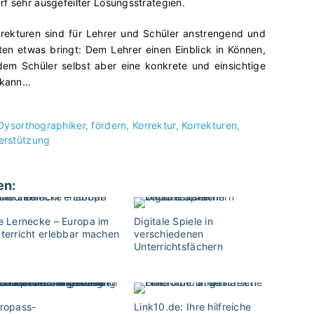
f sehr ausgefeilter Lösungsstrategien.
rekturen sind für Lehrer und Schüler anstrengend und
ten etwas bringt: Dem Lehrer einen Einblick in Können,
em Schüler selbst aber eine konkrete und einsichtige
n kann…
Dysorthographiker
fördern
Korrektur
Korrekturen
erstützung
en:
e Lernecke – Europa im
Digitale Spiele in
terricht erlebbar machen
verschiedenen
Unterrichtsfächern
ropass-
Link10.de: Ihre hilfreiche