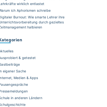
Lehrkräfte wirklich entlastet
Warum ich Aphorismen schreibe
Digitaler Burnout: Wie smarte Lehrer ihre
Unterrichtsvorbereitung durch gezieltes
Zeitmanagement halbieren
Kategorien
Aktuelles
Ausprobiert & getestet
Gastbeiträge
In eigener Sache
Internet, Medien & Apps
Pausengespräche
Pressemeldungen
Schule in anderen Ländern
Schulgeschichte