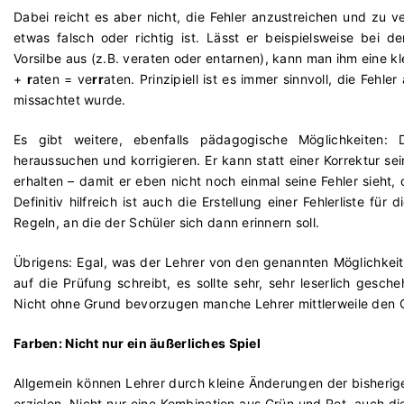
Dabei reicht es aber nicht, die Fehler anzustreichen und zu 
etwas falsch oder richtig ist. Lässt er beispielsweise bei 
Vorsilbe aus (z.B. veraten oder entarnen), kann man ihm eine kl
+
r
aten = ve
rr
aten. Prinzipiell ist es immer sinnvoll, die Fehl
missachtet wurde.
Es gibt weitere, ebenfalls pädagogische Möglichkeiten: 
heraussuchen und korrigieren. Er kann statt einer Korrektur s
erhalten – damit er eben nicht noch einmal seine Fehler sieht,
Definitiv hilfreich ist auch die Erstellung einer Fehlerliste fü
Regeln, an die der Schüler sich dann erinnern soll.
Übrigens: Egal, was der Lehrer von den genannten Möglichkei
auf die Prüfung schreibt, es sollte sehr, sehr leserlich gesch
Nicht ohne Grund bevorzugen manche Lehrer mittlerweile den
Farben: Nicht nur ein äußerliches Spiel
Allgemein können Lehrer durch kleine Änderungen der bisherig
erzielen. Nicht nur eine Kombination aus Grün und Rot, auch 