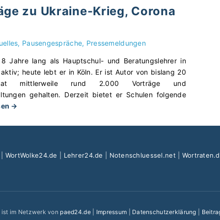
m
E
l
äge zu Ukraine-Krieg, Corona
n
e
l
e
s
s
t
–
c
c
e
F
uelles
Pausengespräche
Pressemeldungen
h
h
r
ü
t
o
n
r
18 Jahre lang als Hauptschul- und Beratungslehrer in
e
o
a
e
tiv; heute lebt er in Köln. Er ist Autor von bislang 20
s
l
b
i
t mittlerweile rund 2.000 Vorträge und
t
i
e
n
altungen gehalten. Derzeit bietet er Schulen folgende
e
n
n
e
"
sen →
W
g
d
K
E
u
a
:
i
l
n
u
T
n
t
s
s
i
d
e
|
WortWolke24.de
|
Lehrer24.de
|
Notenschluessel.net
|
Wortraten.
c
E
p
h
r
h
l
p
e
n
k
t
s
i
v
i
e
a
t
o
n
r
u
o
r
e ist im Netzwerk von
paed24.de
|
Impressum
|
Datenschutzerklärung
|
Beitra
d
n
s
h
t