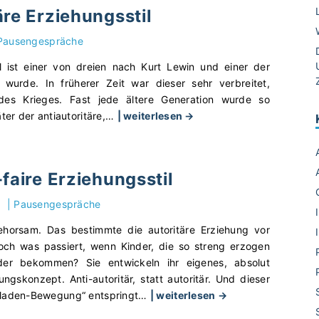
h
äre Erziehungsstil
u
l
Pausengespräche
f
o
il ist einer von dreien nach Kurt Lewin und einer der
r
t wurde. In früherer Zeit war dieser sehr verbreitet,
u
es Krieges. Fast jede ältere Generation wurde so
"
m
ter der antiautoritäre,
…
| weiterlesen →
D
.
e
n
r
e
-faire Erziehungsstil
a
t
u
–
|
Pausengespräche
t
d
o
ehorsam. Das bestimmte die autoritäre Erziehung vor
i
r
ch was passiert, wenn Kinder, die so streng erzogen
e
i
er bekommen? Sie entwickeln ihr eigenes, absolut
P
t
ungskonzept. Anti-autoritär, statt autoritär. Und dieser
l
"
ä
laden-Bewegung“ entspringt
…
| weiterlesen →
a
D
r
t