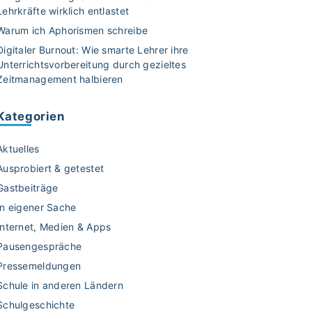
Lehrkräfte wirklich entlastet
Warum ich Aphorismen schreibe
Digitaler Burnout: Wie smarte Lehrer ihre
Unterrichtsvorbereitung durch gezieltes
Zeitmanagement halbieren
Kategorien
Aktuelles
Ausprobiert & getestet
Gastbeiträge
In eigener Sache
Internet, Medien & Apps
Pausengespräche
Pressemeldungen
Schule in anderen Ländern
Schulgeschichte