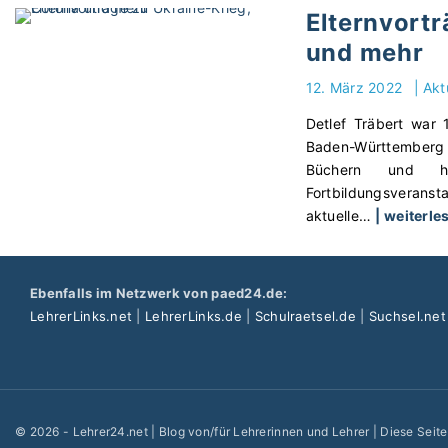
Elternvortr
und mehr
12. März 2022
|
Akt
Detlef Träbert war 
Baden-Württemberg ak
Büchern und ha
Fortbildungsveranst
aktuelle
…
| weiterle
Ebenfalls im Netzwerk von paed24.de:
LehrerLinks.net
|
LehrerLinks.de
|
Schulraetsel.de
|
Suchsel.net
©
2026
- Lehrer24.net | Blog von/für Lehrerinnen und Lehrer | Diese Seit