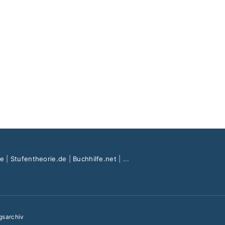
de
|
Stufentheorie.de
|
Buchhilfe.net
| ...
gsarchiv