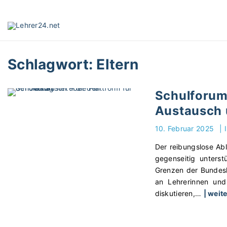
S
k
i
p
t
Schlagwort:
Eltern
o
c
o
Schulforum.
n
Austausch 
t
e
10. Februar 2025
|
n
t
Der reibungslose Abl
gegenseitig unters
Grenzen der Bundesl
an Lehrerinnen und
diskutieren,
…
| weit