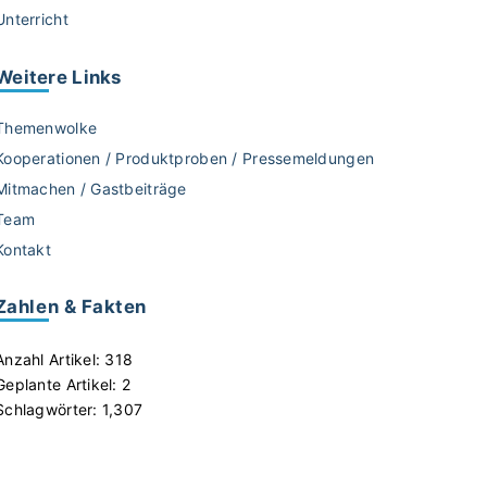
Unterricht
Weitere
Links
Themenwolke
Kooperationen / Produktproben / Pressemeldungen
Mitmachen / Gastbeiträge
Team
Kontakt
Zahlen & Fakten
Anzahl Artikel:
318
Geplante Artikel:
2
Schlagwörter:
1,307