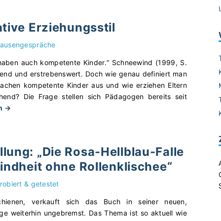
e
e
t
r
E
f
ative Erziehungsstil
l
r
o
a
z
r
ausengespräche
i
i
m
s
haben auch kompetente Kinder.“ Schneewind (1999, S.
e
f
s
htend und erstrebenswert. Doch wie genau definiert man
h
ü
e
achen kompetente Kinder aus und wie erziehen Eltern
u
r
z
hend? Die Frage stellen sich Pädagogen bereits seit
n
d
"
-
en →
g
e
D
f
s
n
e
a
s
A
r
i
t
u
lung: „Die Rosa-Hellblau-Falle
a
r
i
s
Kindheit ohne Rollenklischee“
u
e
l
t
t
E
"
a
robiert & getestet
o
r
u
r
z
s
chienen, verkauft sich das Buch in seiner neuen,
i
i
c
age weiterhin ungebremst. Das Thema ist so aktuell wie
t