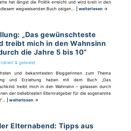
e
h
te hat längst die Politik erreicht und wird breit in den
a
h
ü
"
In diesem wegweisenden Buch zeigen
…
| weiterlesen →
t
u
b
B
i
n
e
u
v
g
r
c
llung: „Das gewünschteste
e
s
d
h
E
s
e
 treibt mich in den Wahnsinn
v
r
t
n
o
durch die Jahre 5 bis 10“
z
i
S
r
i
l
c
s
robiert & getestet
e
"
h
t
ichsten und bekanntesten Bloggerinnen zum Thema
h
u
e
klung und Erziehung haben mit dem Buch „Das
u
l
l
chkind treibt mich in den Wahnsinn – gelassen durch
n
a
l
einen der beliebtesten Elternratgeber für die sogenannte
g
l
u
"
“
…
| weiterlesen →
s
l
n
B
s
t
g
u
t
a
:
c
i
g
„
der Elternabend: Tipps aus
h
l
"
D