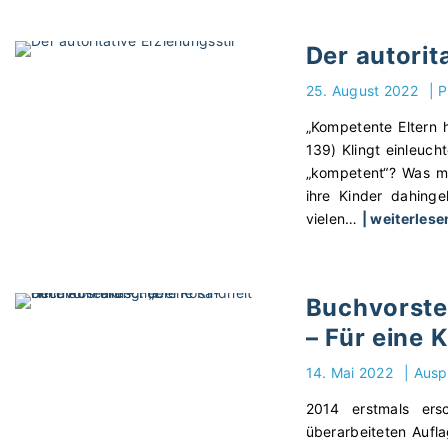
Der autorit
25. August 2022
|
P
„Kompetente Eltern 
139) Klingt einleuc
„kompetent“? Was m
ihre Kinder dahinge
vielen
…
| weiterles
Buchvorstel
– Für eine 
14. Mai 2022
|
Ausp
2014 erstmals ers
überarbeiteten Aufl