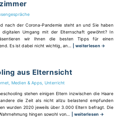
rzimmer
v
"
i
o
e
usengespräche
r
R
s
end nach der Corona-Pandemie steht an und Sie haben
o
t
n digitalen Umgang mit der Elternschaft gewöhnt? In
s
e
äsentieren wir Ihnen die besten Tipps für einen
a
l
"
nd. Es ist dabei nicht wichtig, an
…
| weiterlesen →
-
l
S
H
u
o
e
n
g
l
ing aus Elternsicht
g
e
l
:
l
b
ernet, Medien & Apps
Unterricht
„
i
l
D
n
eschooling stehen einigen Eltern inzwischen die Haare
a
a
g
andere die Zeit als nicht allzu belastend empfunden
u
s
t
ien wurden 2020 jeweils über 3.000 Eltern befragt. Die
-
g
"
d
 Wahrnehmung hingen sowohl von
…
| weiterlesen →
F
e
H
e
a
w
o
r
l
ü