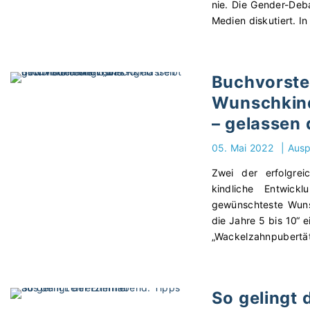
nie. Die Gender-Debat
Medien diskutiert. 
Buchvorste
Wunschkind
– gelassen 
05. Mai 2022
|
Ausp
Zwei der erfolgre
kindliche Entwic
gewünschteste Wuns
die Jahre 5 bis 10“ 
„Wackelzahnpubertät
So gelingt 