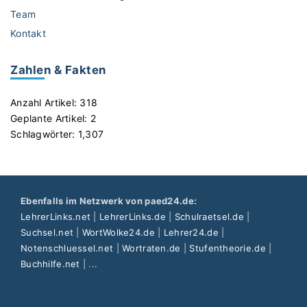
Team
Kontakt
Zahlen & Fakten
Anzahl Artikel:
318
Geplante Artikel:
2
Schlagwörter:
1,307
Ebenfalls im Netzwerk von paed24.de:
LehrerLinks.net
|
LehrerLinks.de
|
Schulraetsel.de
|
Suchsel.net
|
WortWolke24.de
|
Lehrer24.de
|
Notenschluessel.net
|
Wortraten.de
|
Stufentheorie.de
|
Buchhilfe.net
| ...