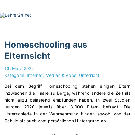
S
k
i
p
t
o
Homeschooling aus
c
o
Elternsicht
n
t
13. März 2022
e
Kategorie:
Internet, Medien & Apps
Unterricht
n
Bei dem Begriff Homeschooling stehen einigen Eltern
t
inzwischen die Haare zu Berge, während andere die Zeit als
nicht allzu belastend empfunden haben. In zwei Studien
wurden 2020 jeweils über 3.000 Eltern befragt. Die
Unterschiede in der Wahrnehmung hingen sowohl von der
Schule als auch vom persönlichen Hintergrund ab.