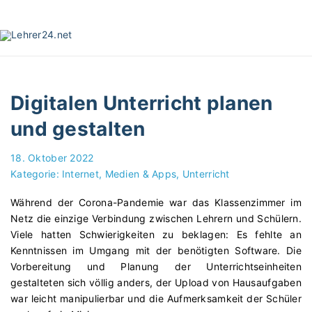
S
k
i
p
t
o
Digitalen Unterricht planen
c
o
und gestalten
n
t
18. Oktober 2022
e
Kategorie:
Internet, Medien & Apps
Unterricht
n
t
Während der Corona-Pandemie war das Klassenzimmer im
Netz die einzige Verbindung zwischen Lehrern und Schülern.
Viele hatten Schwierigkeiten zu beklagen: Es fehlte an
Kenntnissen im Umgang mit der benötigten Software. Die
Vorbereitung und Planung der Unterrichtseinheiten
gestalteten sich völlig anders, der Upload von Hausaufgaben
war leicht manipulierbar und die Aufmerksamkeit der Schüler