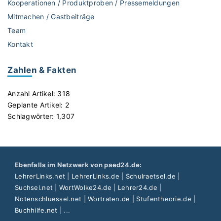
Kooperationen / Produktproben / Pressemeldungen
Mitmachen / Gastbeiträge
Team
Kontakt
Zahlen & Fakten
Anzahl Artikel:
318
Geplante Artikel:
2
Schlagwörter:
1,307
Ebenfalls im Netzwerk von paed24.de:
LehrerLinks.net
|
LehrerLinks.de
|
Schulraetsel.de
|
Suchsel.net
|
WortWolke24.de
|
Lehrer24.de
|
Notenschluessel.net
|
Wortraten.de
|
Stufentheorie.de
|
Buchhilfe.net
| ...