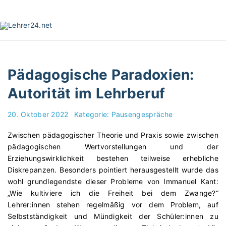
S
k
i
p
t
o
Pädagogische Paradoxien:
c
o
Autorität im Lehrberuf
n
t
20. Oktober 2022
Kategorie:
Pausengespräche
e
n
Zwischen pädagogischer Theorie und Praxis sowie zwischen
t
pädagogischen Wertvorstellungen und der
Erziehungswirklichkeit bestehen teilweise erhebliche
Diskrepanzen. Besonders pointiert herausgestellt wurde das
wohl grundlegendste dieser Probleme von Immanuel Kant:
„Wie kultiviere ich die Freiheit bei dem Zwange?“
Lehrer:innen stehen regelmäßig vor dem Problem, auf
Selbstständigkeit und Mündigkeit der Schüler:innen zu