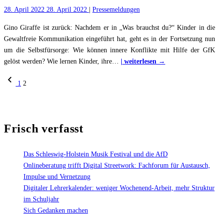
durch
28. April 2022
28. April 2022
|
Pressemeldungen
die
Jahre
Gino Giraffe ist zurück: Nachdem er in „Was brauchst du?“ Kinder in die
5
Gewaltfreie Kommunikation eingeführt hat, geht es in der Fortsetzung nun
bis
um die Selbstfürsorge: Wie können innere Konflikte mit Hilfe der GfK
"Was
10“"
gelöst werden? Wie lernen Kinder, ihre
…
| weiterlesen →
brauchst
Seitennummerierung
Previous
1
2
du
page
der
jetzt?
Mit
Beiträge
der
Frisch verfasst
Giraffensprache
und
Gewaltfreier
Das Schleswig-Holstein Musik Festival und die AfD
Kommunikation
Onlineberatung trifft Digital Streetwork: Fachforum für Austausch,
Selbstfürsorge
Impulse und Vernetzung
kindgerecht
Digitaler Lehrerkalender: weniger Wochenend-Arbeit, mehr Struktur
vermitteln"
im Schuljahr
Sich Gedanken machen