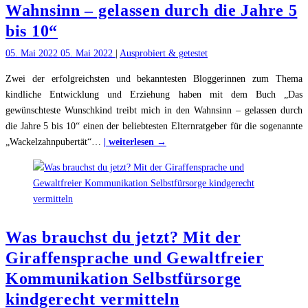
Wahnsinn – gelassen durch die Jahre 5
ich
bis 10“
an
der
05. Mai 2022
05. Mai 2022
|
Ausprobiert & getestet
Schule
hasse
Zwei der erfolgreichsten und bekanntesten Bloggerinnen zum Thema
und
kindliche Entwicklung und Erziehung haben mit dem Buch „Das
wie
gewünschteste Wunschkind treibt mich in den Wahnsinn – gelassen durch
wir
die Jahre 5 bis 10“ einen der beliebtesten Elternratgeber für die sogenannte
"Buchvorstellung:
sie
„Wackelzahnpubertät“
…
| weiterlesen →
„Das
ändern
gewünschteste
können
Wunschkind
treibt
mich
Was brauchst du jetzt? Mit der
in
den
Giraffensprache und Gewaltfreier
Wahnsinn
Kommunikation Selbstfürsorge
–
kindgerecht vermitteln
gelassen