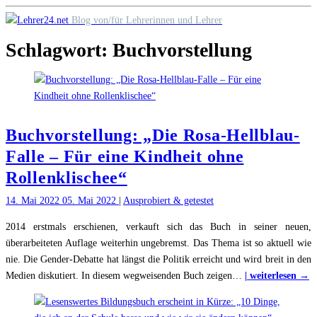
Skip
Blog von/für Lehrerinnen und Lehrer
to
Schlagwort:
Buchvorstellung
content
Buchvorstellung: „Die Rosa-Hellblau-
Falle – Für eine Kindheit ohne
Rollenklischee“
14. Mai 2022
05. Mai 2022
|
Ausprobiert & getestet
2014 erstmals erschienen, verkauft sich das Buch in seiner neuen,
überarbeiteten Auflage weiterhin ungebremst. Das Thema ist so aktuell wie
nie. Die Gender-Debatte hat längst die Politik erreicht und wird breit in den
"
Medien diskutiert. In diesem wegweisenden Buch zeigen
…
| weiterlesen →
„
R