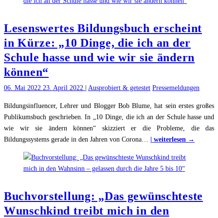
H
Fa
Lesenswertes Bildungsbuch erscheint
–
F
in Kürze: „10 Dinge, die ich an der
ei
Schule hasse und wie wir sie ändern
K
können“
o
R
06. Mai 2022
23. April 2022
|
Ausprobiert & getestet
Pressemeldungen
Bildungsinfluencer, Lehrer und Blogger Bob Blume, hat sein erstes großes
Publikumsbuch geschrieben. In „10 Dinge, die ich an der Schule hasse und
wie wir sie ändern können“ skizziert er die Probleme, die das
"Lesens
Bildungssystems gerade in den Jahren von Corona
…
| weiterlesen →
Bildung
erschein
in
Kürze:
Buchvorstellung: „Das gewünschteste
„10
Dinge,
Wunschkind treibt mich in den
die