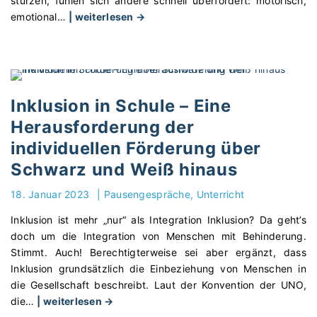
stürzen, fühlen sich andere schnell überfordert: motorisch,
"
emotional
…
| weiterlesen →
I
n
k
l
u
Inklusion in Schule – Eine
s
Herausforderung der
i
individuellen Förderung über
o
n
Schwarz und Weiß hinaus
i
18. Januar 2023
|
Pausengespräche
Unterricht
m
S
Inklusion ist mehr „nur“ als Integration Inklusion? Da geht’s
p
doch um die Integration von Menschen mit Behinderung.
o
Stimmt. Auch! Berechtigterweise sei aber ergänzt, dass
r
Inklusion grundsätzlich die Einbeziehung von Menschen in
t
die Gesellschaft beschreibt. Laut der Konvention der UNO,
u
"
die
…
| weiterlesen →
n
I