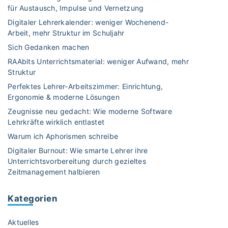
i
e
g
für Austausch, Impulse und Vernetzung
d
r
ß
i
e
y
Digitaler Lehrerkalender: weniger Wochenend-
s
h
b
l
Arbeit, mehr Struktur im Schuljahr
s
t
i
e
h
l
e
Sich Gedanken machen
n
n
a
e
h
a
RAAbits Unterrichtsmaterial: weniger Aufwand, mehr
k
f
x
s
u
Struktur
ö
t
i
t
s
n
Perfektes Lehrer-Arbeitszimmer: Einrichtung,
“
s
d
"
Ergonomie & moderne Lösungen
n
–
c
u
e
Zeugnisse neu gedacht: Wie moderne Software
D
h
d
n
Lehrkräfte wirklich entlastet
y
e
a
“
s
Warum ich Aphorismen schreibe
u
s
–
l
Digitaler Burnout: Wie smarte Lehrer ihre
n
n
D
e
Unterrichtsvorbereitung durch gezieltes
d
i
y
x
Zeitmanagement halbieren
d
c
s
i
y
h
o
k
s
Kategorien
t
r
e
o
?
t
r
r
Aktuelles
“
h