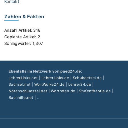
e
Kontakt
t
"
e
r
e
r
s
r
Zahlen & Fakten
m
c
k
u
h
e
Anzahl Artikel:
318
t
e
n
Geplante Artikel:
2
i
i
n
Schlagwörter:
1,307
g
d
e
t
e
n
"
n
"
u
Ebenfalls im Netzwerk von paed24.de:
n
LehrerLinks.net
|
LehrerLinks.de
|
Schulraetsel.de
|
d
Suchsel.net
|
WortWolke24.de
|
Lehrer24.de
|
r
Notenschluessel.net
|
Wortraten.de
|
Stufentheorie.de
|
i
Buchhilfe.net
| ...
c
h
t
i
g