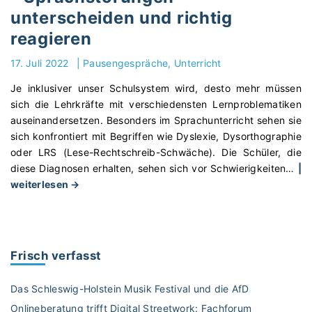
r
u
s
unterscheiden und richtig
x
i
n
W
t
reagieren
c
g
o
v
h
ü
r
17. Juli 2022
|
Pausengespräche
Unterricht
e
t
b
t
r
i
Je inklusiver unser Schulsystem wird, desto mehr müssen
e
m
s
g
sich die Lehrkräfte mit verschiedensten Lernproblematiken
r
a
t
e
auseinandersetzen. Besonders im Sprachunterricht sehen sie
S
l
ä
U
sich konfrontiert mit Begriffen wie Dyslexie, Dysorthographie
c
r
n
m
oder LRS (Lese-Rechtschreib-Schwäche). Die Schüler, die
h
i
d
g
diese Diagnosen erhalten, sehen sich vor Schwierigkeiten
…
|
w
c
n
a
"
weiterlesen →
a
h
i
n
„
r
t
s
g
W
z
i
i
s
a
u
g
s
w
r
n
s
Frisch verfasst
t
e
u
d
c
m
i
m
W
h
a
Das Schleswig-Holstein Musik Festival und die AfD
s
v
e
r
n
Onlineberatung trifft Digital Streetwork: Fachforum
e
e