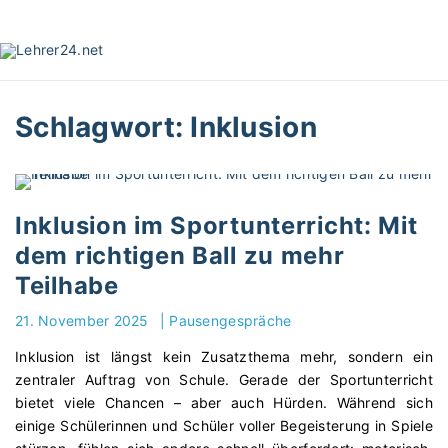
S
k
i
p
t
Schlagwort:
Inklusion
o
c
o
n
t
Inklusion im Sportunterricht: Mit
e
dem richtigen Ball zu mehr
n
Teilhabe
t
21. November 2025
|
Pausengespräche
Inklusion ist längst kein Zusatzthema mehr, sondern ein
zentraler Auftrag von Schule. Gerade der Sportunterricht
bietet viele Chancen – aber auch Hürden. Während sich
einige Schülerinnen und Schüler voller Begeisterung in Spiele