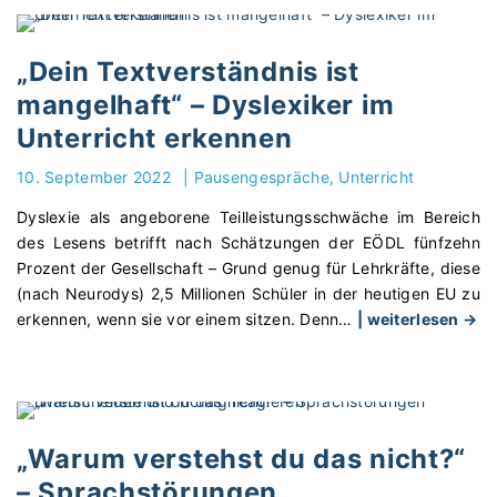
r
o
a
t
i
l
b
i
n
a
e
„Dein Textverständnis ist
n
d
n
"
u
mangelhaft“ – Dyslexiker im
i
g
i
v
Unterricht erkennen
s
e
i
a
r
10. September 2022
|
Pausengespräche
Unterricht
d
m
l
u
s
Dyslexie als angeborene Teilleistungsschwäche im Bereich
i
e
o
des Lesens betrifft nach Schätzungen der EÖDL fünfzehn
c
l
l
Prozent der Gesellschaft – Grund genug für Lehrkräfte, diese
h
l
l
(nach Neurodys) 2,5 Millionen Schüler in der heutigen EU zu
“
e
t
"
erkennen, wenn sie vor einem sitzen. Denn
…
| weiterlesen →
–
n
e
„
W
F
s
D
i
ö
t
e
e
r
d
i
d
d
u
n
„Warum verstehst du das nicht?“
i
e
d
T
e
r
– Sprachstörungen
a
e