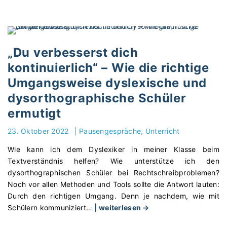
t
n
e
k
r
l
r
u
„Du verbesserst dich
i
s
c
kontinuierlich“ – Wie die richtige
i
h
Umgangsweise dyslexische und
o
t
n
dysorthographische Schüler
:
i
ermutigt
M
n
i
S
23. Oktober 2022
|
Pausengespräche
Unterricht
t
c
d
Wie kann ich dem Dyslexiker in meiner Klasse beim
h
e
Textverständnis helfen? Wie unterstütze ich den
u
m
dysorthographischen Schüler bei Rechtschreibproblemen?
l
r
Noch vor allen Methoden und Tools sollte die Antwort lauten:
e
i
Durch den richtigen Umgang. Denn je nachdem, wie mit
–
c
"
Schülern kommuniziert
…
| weiterlesen →
E
h
„
i