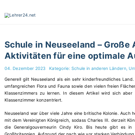
S
k
i
p
t
o
Schule in Neuseeland – Große 
c
o
Aktivitäten für eine optimale 
n
t
04. Dezember 2023
Kategorie:
Schule in anderen Ländern
Unt
e
Generell gilt Neuseeland als ein sehr kinderfreundliches Lan
n
umfangreichen Flora und Fauna sowie den vielen freien Fläche
t
Klassenzimmers zu lernen. In diesem Artikel wird sich aber 
Klassenzimmer konzentriert.
Neuseeland war über viele Jahre eine britische Kolonie. Auch 
mit dem Vereinigten Königreich, sodass Charles III. derzeit Kö
die Generalgouverneurin Cindy Kiro. Bis heute gibt es i
Großbritannien. Aufgrund der nach wie vor starken Verbindung