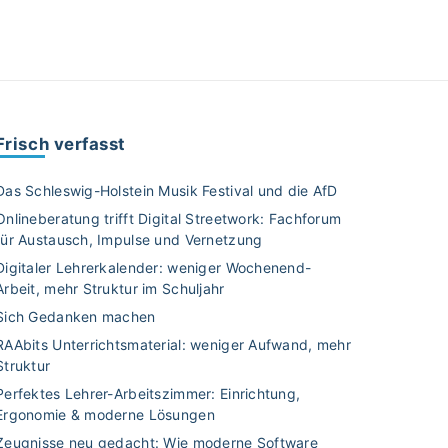
Frisch verfasst
Das Schleswig-Holstein Musik Festival und die AfD
Onlineberatung trifft Digital Streetwork: Fachforum
für Austausch, Impulse und Vernetzung
Digitaler Lehrerkalender: weniger Wochenend-
Arbeit, mehr Struktur im Schuljahr
Sich Gedanken machen
RAAbits Unterrichtsmaterial: weniger Aufwand, mehr
Struktur
Perfektes Lehrer-Arbeitszimmer: Einrichtung,
Ergonomie & moderne Lösungen
Zeugnisse neu gedacht: Wie moderne Software