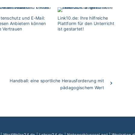
tenschutz und E-Mail:
Link10.de: Ihre hilfreiche
esen Anbietern können
Plattform für den Unterricht
e Vertrauen
ist gestartet!
Handball: eine sportliche Herausforderung mit
pädagogischem Wert
|
WortWolke24.de
|
Lehrer24.de
|
Notenschluessel.net
|
Wortraten.