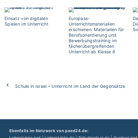
Einsatz von digitalen
Europass-
Da
Spielen im Unterricht
Unterrichtsmaterialien
Di
erschienen: Materialien für
Si
Berufsorientierung und
Bewerbungstraining im
fächerübergreifenden
Unterricht ab Klasse 8
Schule in Israel – Unterricht im Land der Gegensätze
Ebenfalls im Netzwerk von paed24.de:
LehrerLinks.net
|
LehrerLinks.de
|
Schulraetsel.de
|
Suchsel.net