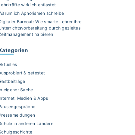
Lehrkräfte wirklich entlastet
Warum ich Aphorismen schreibe
Digitaler Burnout: Wie smarte Lehrer ihre
Unterrichtsvorbereitung durch gezieltes
Zeitmanagement halbieren
Kategorien
Aktuelles
Ausprobiert & getestet
Gastbeiträge
In eigener Sache
Internet, Medien & Apps
Pausengespräche
Pressemeldungen
Schule in anderen Ländern
Schulgeschichte