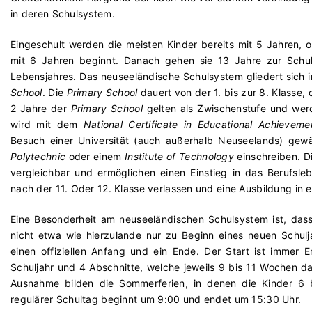
in deren Schulsystem.
Eingeschult werden die meisten Kinder bereits mit 5 Jahren, ob
mit 6 Jahren beginnt. Danach gehen sie 13 Jahre zur Schule
Lebensjahres. Das neuseeländische Schulsystem gliedert sich 
School
. Die
Primary School
dauert von der 1. bis zur 8. Klasse, 
2 Jahre der
Primary School
gelten als Zwischenstufe und wer
wird mit dem
National Certificate in Educational Achieve
Besuch einer Universität (auch außerhalb Neuseelands) gewäh
Polytechnic
oder einem
Institute of Technology
einschreiben. D
vergleichbar und ermöglichen einen Einstieg in das Berufsl
nach der 11. Oder 12. Klasse verlassen und eine Ausbildung in 
Eine Besonderheit am neuseeländischen Schulsystem ist, das
nicht etwa wie hierzulande nur zu Beginn eines neuen Schulj
einen offiziellen Anfang und ein Ende. Der Start ist immer 
Schuljahr und 4 Abschnitte, welche jeweils 9 bis 11 Wochen d
Ausnahme bilden die Sommerferien, in denen die Kinder 6 
regulärer Schultag beginnt um 9:00 und endet um 15:30 Uhr.