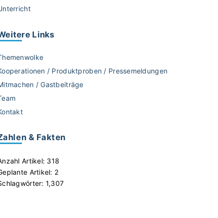
Unterricht
Weitere
Links
Themenwolke
Kooperationen / Produktproben / Pressemeldungen
Mitmachen / Gastbeiträge
Team
Kontakt
Zahlen & Fakten
Anzahl Artikel:
318
Geplante Artikel:
2
Schlagwörter:
1,307