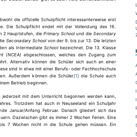
wohl die offizielle Schulpflicht interessanterweise erst
. Die Schulpflicht endet mit der Vollendung des 16.
in 2 Hauptstufen, die
Primary School
und die
Secondary
die
Seconadary School
von der 9. bis zur 13. Die letzten
den als
Intermediate School
bezeichnet. Die 13. Klasse
ment (NCEA)
abgeschlossen, welches den Zugang zum
rt. Alternativ können die Schüler sich auch an einer
iese sind in etwa mit einer Berufs- oder Fachhochschule
eben. Außerdem können die Schüler
[1]
die Schule auch
einem Betrieb beginnen.
s jederzeit mit dem Unterricht begonnen werden kann,
ahres. Trotzdem hat auch in Neuseeland ein Schuljahr
Ende Januar/Anfang Februar. Danach gliedert sich das
auern. Dazwischen gibt es immer 2 Wochen Ferien. Eine
bis 7 Wochen nicht in die Schule gehen müssen. Ein