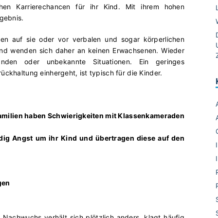
chen Karrierechancen für ihr Kind. Mit ihrem hohen
rgebnis.
nen auf sie oder vor verbalen und sogar körperlichen
 und wenden sich daher an keinen Erwachsenen. Wieder
unden oder unbekannte Situationen. Ein geringes
ckhaltung einhergeht, ist typisch für die Kinder.
Familien haben Schwierigkeiten mit Klassenkameraden
ndig Angst um ihr Kind und übertragen diese auf den
gen
hr Nachwuchs verhält sich plötzlich anders, klagt häufig