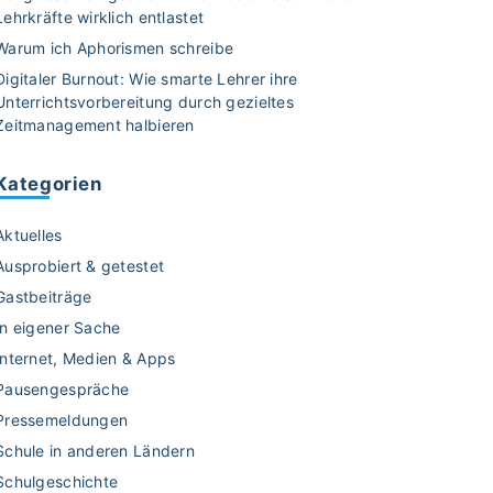
Lehrkräfte wirklich entlastet
Warum ich Aphorismen schreibe
Digitaler Burnout: Wie smarte Lehrer ihre
Unterrichtsvorbereitung durch gezieltes
Zeitmanagement halbieren
Kategorien
Aktuelles
Ausprobiert & getestet
Gastbeiträge
In eigener Sache
Internet, Medien & Apps
Pausengespräche
Pressemeldungen
Schule in anderen Ländern
Schulgeschichte