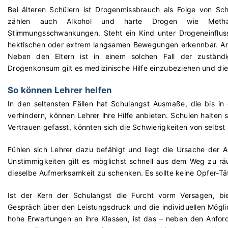
Bei älteren Schülern ist Drogenmissbrauch als Folge von Sc
zählen auch Alkohol und harte Drogen wie Metha
Stimmungsschwankungen. Steht ein Kind unter Drogeneinfluss
hektischen oder extrem langsamen Bewegungen erkennbar. An d
Neben den Eltern ist in einem solchen Fall der zuständi
Drogenkonsum gilt es medizinische Hilfe einzubeziehen und di
So können Lehrer helfen
In den seltensten Fällen hat Schulangst Ausmaße, die bis i
verhindern, können Lehrer ihre Hilfe anbieten. Schulen halten 
Vertrauen gefasst, könnten sich die Schwierigkeiten von selbs
Fühlen sich Lehrer dazu befähigt und liegt die Ursache der A
Unstimmigkeiten gilt es möglichst schnell aus dem Weg zu rä
dieselbe Aufmerksamkeit zu schenken. Es sollte keine Opfer-Tä
Ist der Kern der Schulangst die Furcht vorm Versagen, biet
Gespräch über den Leistungsdruck und die individuellen Mögl
hohe Erwartungen an ihre Klassen, ist das – neben den Anford