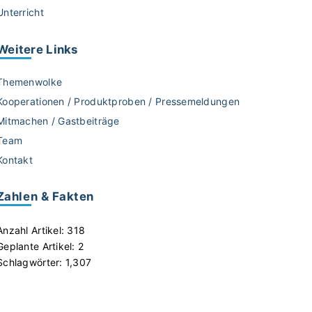
Unterricht
Weitere
Links
Themenwolke
Kooperationen / Produktproben / Pressemeldungen
Mitmachen / Gastbeiträge
Team
Kontakt
Zahlen & Fakten
Anzahl Artikel:
318
Geplante Artikel:
2
Schlagwörter:
1,307