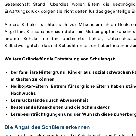
Gesellschaft Stand. Überdies wollen Eltern die bestmögli
Erwartungsdruck sorgen sie nicht selten für das gegenteilige E
Andere Schüler fürchten sich vor Mitschülern, ihren Reaktio
Angriffen. Sie schämen sich dafür ein Mobbingopfer zu sein
andere Schüler meiden bestimmte Lehrer, Unterrichtsst
Selbstwertgefühl, das mit Schüchternheit und übertriebener Zurü
Weitere Gründe für die Entstehung von Schulangst:
Der familiäre Hintergrund: Kinder aus sozial schwachen 
mithalten zu können
Helikopter-Eltern: Extrem fürsorgliche Eltern haben stä
Nachwuchs
Lernrückstände durch Abwesenheit
Bestehende Krankheiten und die Scham davor
Lernbeeinträchtigungen und der Wunsch diese zu verber
Die Angst des Schülers erkennen
In erster Linie erkennen Eltern die Schulangst ihres Kindes. I