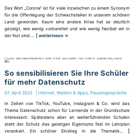
s
g
i
i
Das Wort „Corona“ ist für viele inzwischen zu einem Synonym
s
e
s
für die Offenlegung der Schwachstellen in unserem schönen
t
n
t
Land geworden. Kaum eine andere Krise hat so deutlich
–
!
z
gezeigt, wie wenig vorbereitet und wie wenig flexibel wir in
S
"
u
"
der Not sind.
…
| weiterlesen →
o
b
C
k
e
o
ö
a
r
n
c
o
n
h
n
So sensibilisieren Sie Ihre Schüler
e
t
a
n
für mehr Datenschutz
e
a
L
n
u
07. April 2022
|
Internet, Medien & Apps
Pausengespräche
e
?
s
h
In Zeiten von TikTok, YouTube, Instagram & Co. wird das
"
S
r
Thema Datenschutz schon für Lernende in der Grundschule
c
e
interessant. Spätestens aber an weiterführenden Schulen
h
r
steht der Schutz des geistigen Eigentums fest im Lehrplan
ü
h
verankert. Ein schöner Einstieg in die Thematik
…
|
l