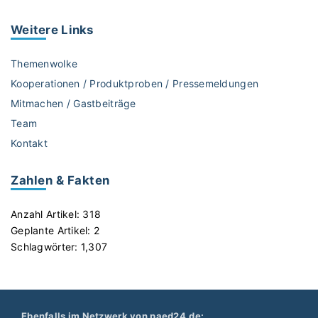
D
a
Weitere
Links
t
e
Themenwolke
n
Kooperationen / Produktproben / Pressemeldungen
s
Mitmachen / Gastbeiträge
c
Team
h
u
Kontakt
t
z
Zahlen & Fakten
"
Anzahl Artikel:
318
Geplante Artikel:
2
Schlagwörter:
1,307
Ebenfalls im Netzwerk von paed24.de: