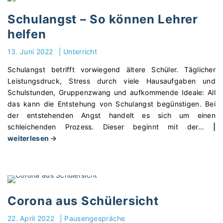
m
w
n
e
Schulangst – So können Lehrer
e
"
r
n
helfen
f
l
e
13. Juni 2022
|
Unterricht
o
r
h
Schulangst betrifft vorwiegend ältere Schüler. Täglicher
i
n
Leistungsdruck, Stress durch viele Hausaufgaben und
e
t
Schulstunden, Gruppenzwang und aufkommende Ideale: All
n
e
das kann die Entstehung von Schulangst begünstigen. Bei
–
s
der entstehenden Angst handelt es sich um einen
e
s
schleichenden Prozess. Dieser beginnt mit der
…
|
n
i
"
weiterlesen →
d
c
S
l
h
c
i
u
h
c
n
u
h
d
l
F
Corona aus Schülersicht
w
a
e
a
n
22. April 2022
|
Pausengespräche
r