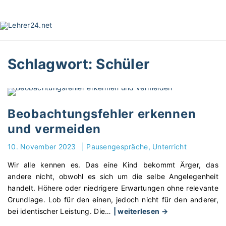
S
k
i
p
t
Schlagwort:
Schüler
o
c
o
n
t
Beobachtungsfehler erkennen
e
und vermeiden
n
t
10. November 2023
|
Pausengespräche
Unterricht
Wir alle kennen es. Das eine Kind bekommt Ärger, das
andere nicht, obwohl es sich um die selbe Angelegenheit
handelt. Höhere oder niedrigere Erwartungen ohne relevante
Grundlage. Lob für den einen, jedoch nicht für den anderer,
"
bei identischer Leistung. Die
…
| weiterlesen →
B