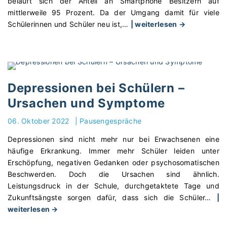
beläuft sich der Anteil an Smartphone Besitzern auf
n
o
mittlerweile 95 Prozent. Da der Umgang damit für viele
g
c
"
Schülerinnen und Schüler neu ist,
…
| weiterlesen →
b
h
S
e
b
o
i
e
z
K
g
i
i
a
a
Depressionen bei Schülern –
n
b
l
d
t
Ursachen und Symptome
e
e
e
M
06. Oktober 2022
|
Pausengespräche
r
K
e
n
i
Depressionen sind nicht mehr nur bei Erwachsenen eine
d
s
n
häufige Erkrankung. Immer mehr Schüler leiden unter
i
e
d
Erschöpfung, negativen Gedanken oder psychosomatischen
e
h
e
Beschwerden. Doch die Ursachen sind ähnlich.
n
e
r
Leistungsdruck in der Schule, durchgetaktete Tage und
i
n
e
Zukunftsängste sorgen dafür, dass sich die Schüler
…
|
n
u
r
"
weiterlesen →
d
n
k
D
e
d