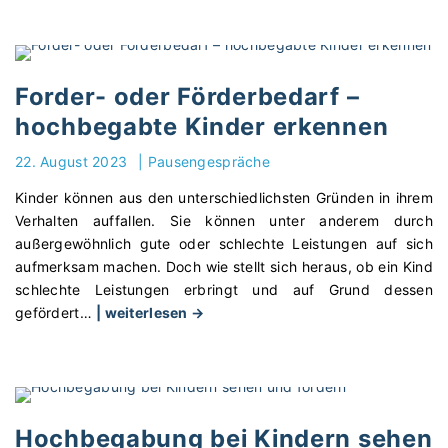
e
o
b
a
Forder- oder Förderbedarf –
c
hochbegabte Kinder erkennen
h
t
22. August 2023
|
Pausengespräche
u
Kinder können aus den unterschiedlichsten Gründen in ihrem
n
Verhalten auffallen. Sie können unter anderem durch
g
außergewöhnlich gute oder schlechte Leistungen auf sich
s
aufmerksam machen. Doch wie stellt sich heraus, ob ein Kind
f
schlechte Leistungen erbringt und auf Grund dessen
e
"
gefördert
…
| weiterlesen →
h
F
l
o
e
r
r
d
e
e
r
Hochbegabung bei Kindern sehen