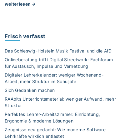
e
"
weiterlesen →
e
l
S
r
f
o
s
e
s
i
n
e
c
Frisch verfasst
"
n
h
s
t
Das Schleswig-Holstein Musik Festival und die AfD
i
"
Onlineberatung trifft Digital Streetwork: Fachforum
b
für Austausch, Impulse und Vernetzung
i
Digitaler Lehrerkalender: weniger Wochenend-
l
Arbeit, mehr Struktur im Schuljahr
i
s
Sich Gedanken machen
i
RAAbits Unterrichtsmaterial: weniger Aufwand, mehr
e
Struktur
r
Perfektes Lehrer-Arbeitszimmer: Einrichtung,
e
Ergonomie & moderne Lösungen
n
Zeugnisse neu gedacht: Wie moderne Software
S
Lehrkräfte wirklich entlastet