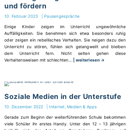
r
k
und fördern
-
e
o
n
10. Februar 2023
|
Pausengespräche
d
n
Einige Kinder zeigen im Unterricht ungewöhnliche
e
e
Auffälligkeiten. Sie benehmen sich etwa besonders ruhig
r
n
oder zeigen ein rebellisches Verhalten. Sie neigen dazu den
F
u
Unterricht zu stören, fühlen sich gelangweilt und bleiben
ö
n
dem Unterricht fern. Nicht selten gehen diese
r
d
"
Verhaltensweisen mit schlechten
…
| weiterlesen →
d
v
H
e
e
o
r
r
c
b
m
h
e
e
b
d
i
Soziale Medien in der Unterstufe
e
a
d
g
10. Dezember 2022
|
Internet, Medien & Apps
r
e
a
f
n
Gerade zum Beginn der weiterführenden Schule bekommen
b
–
"
viele Schüler ihr erstes Handy. Unter den 12 – 13 jährigen
u
h