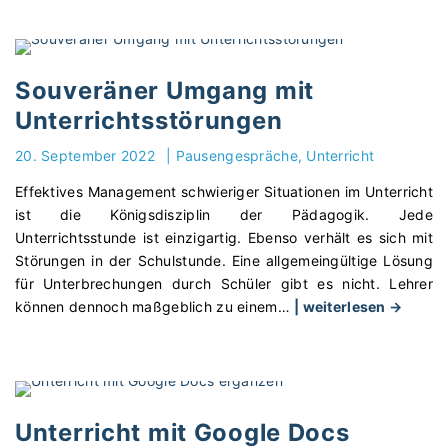
e
e
r
f
n
p
U
ö
n
r
n
r
e
e
t
Souveräner Umgang mit
d
n
s
e
e
Unterrichtsstörungen
"
s
r
r
i
s
20. September 2022
|
Pausengespräche
Unterricht
n
o
t
"
Effektives Management schwieriger Situationen im Unterricht
n
u
ist die Königsdisziplin der Pädagogik. Jede
e
f
Unterrichtsstunde ist einzigartig. Ebenso verhält es sich mit
n
e
Störungen in der Schulstunde. Eine allgemeingültige Lösung
b
"
für Unterbrechungen durch Schüler gibt es nicht. Lehrer
e
"
können dennoch maßgeblich zu einem
…
| weiterlesen →
i
S
S
o
c
u
h
v
ü
e
l
Unterricht mit Google Docs
r
e