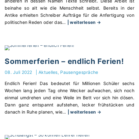
anderen in dessen Namen Texte schreibt. Diese Arbeit ist
m
i
o
beinahe so alt wie die Menschheit selbst. Bereits in der
i
c
m
Antike erhielten Schreiber Aufträge für die Anfertigung von
t
h
e
"
politischen Reden oder das
…
| weiterlesen →
G
t
"
G
o
s
h
o
s
o
g
t
s
l
ö
t
e
r
Sommerferien – endlich Ferien!
w
D
u
r
08. Juli 2022
|
Aktuelles
Pausengespräche
o
n
i
c
g
Endlich Ferien! Das bedeutet für Millionen Schüler sechs
t
s
e
Wochen lang jeden Tag ohne Wecker aufwachen, sich noch
i
e
n
einmal umdrehen und eine Weile im Bett vor sich hin dösen.
n
r
"
Dann ganz entspannt aufstehen, lecker frühstücken und
g
g
"
danach in Ruhe planen, wie
…
| weiterlesen →
–
ä
S
F
n
o
ü
z
m
r
e