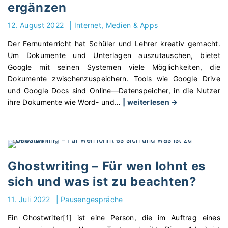
ergänzen
ä
r
n
n
12. August 2022
|
Internet, Medien & Apps
e
–
Der Fernunterricht hat Schüler und Lehrer kreativ gemacht.
r
U
Um Dokumente und Unterlagen auszutauschen, bietet
U
r
Google mit seinen Systemen viele Möglichkeiten, die
m
s
Dokumente zwischenzuspeichern. Tools wie Google Drive
g
a
und Google Docs sind Online—Datenspeicher, in die Nutzer
a
c
"
ihre Dokumente wie Word- und
…
| weiterlesen →
n
h
U
g
e
n
m
n
t
i
u
e
t
n
r
U
d
Ghostwriting – Für wen lohnt es
r
n
S
sich und was ist zu beachten?
i
t
y
c
e
m
11. Juli 2022
|
Pausengespräche
h
r
p
Ein Ghostwriter[1] ist eine Person, die im Auftrag eines
t
r
t