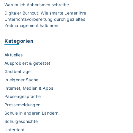
i
Warum ich Aphorismen schreibe
e
Digitaler Burnout: Wie smarte Lehrer ihre
I
Unterrichtsvorbereitung durch gezieltes
h
Zeitmanagement halbieren
r
e
Kategorien
S
c
Aktuelles
h
ü
Ausprobiert & getestet
l
Gastbeiträge
e
In eigener Sache
r
Internet, Medien & Apps
f
ü
Pausengespräche
r
Pressemeldungen
m
Schule in anderen Ländern
e
Schulgeschichte
h
Unterricht
r